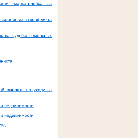
ости маркетплейса за
пытание из-за конфликта
ства судьбы земельных
иниста
ой выплате по уходу за
ии недвижимости
ии недвижимости
суд