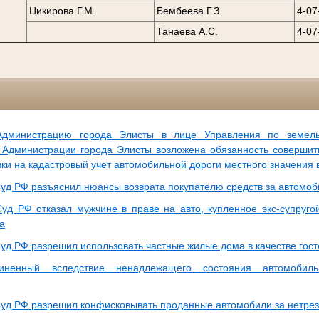
Цикирова Г.М.
Бембеева Г.З.
4-07
Танаева А.С.
4-07
дминистрацию города Элисты в лице Управления по земел
Администрации города Элисты возложена обязанность совершит
ки на кадастровый учет автомобильной дороги местного значения в
уд РФ разъяснил нюансы возврата покупателю средств за автомоб
уд РФ отказал мужчине в праве на авто, купленное экс-супруго
а
уд РФ разрешил использовать частные жилые дома в качестве гос
иненный вследствие ненадлежащего состояния автомобиль
уд РФ разрешил конфисковывать проданные автомобили за нетре