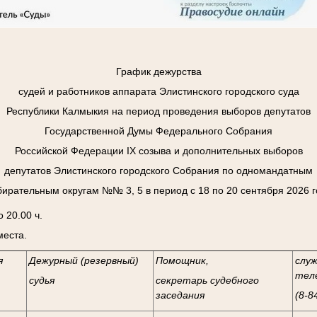
График дежурства
судей и работников аппарата Элистинского городского суда
Республики Калмыкия на период проведения выборов депутатов
Государственной Думы Федерального Собрания
Российской Федерации
I
Х созыва и дополнительных выборов
депутатов Элистинского городского Собрания по одномандатным
бирательным округам №№ 3, 5 в период с 18 по 20 сентября 2026 г
 20.00 ч.
места.
я
Дежурный (резервный)
Помощник,
слу
тел
судья
секретарь судебного
заседания
(8-8