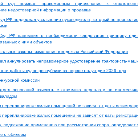
ый суд признал правомерным привлечение к ответственн
ние недостоверной информации о продавце
уд РФ поддержал увольнение руководителя, который не прошел ис
ными
Суд РФ напомнил о необходимости следования принципу един
вязанных с ними объектов
альные законы: изменения в кодексах Российской Федерации
вил аннулировать неправомерное удостоверение тракториста-маш
тоги работы судов республики за первое полугодие 2026 года
онкурсной комиссии
трел оснований взыскать с ответчика переплату по ежемесячн
нвалидом
к перепланировке жилых помещений не зависят от даты регистрац
к перепланировке жилых помещений не зависят от даты регистрац
, подлежащие применению при рассмотрении спора, определяет 
е с юбилеем