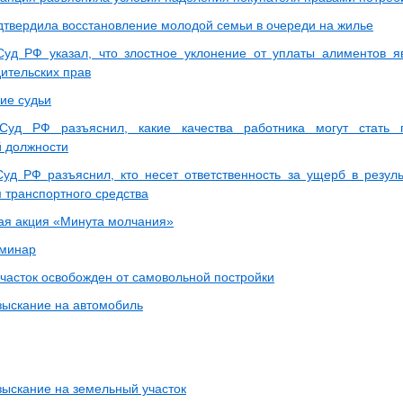
дтвердила восстановление молодой семьи в очереди на жилье
уд РФ указал, что злостное уклонение от уплаты алиментов я
ительских прав
ие судьи
Суд РФ разъяснил, какие качества работника могут стать 
 должности
уд РФ разъяснил, кто несет ответственность за ущерб в резул
 транспортного средства
ая акция «Минута молчания»
еминар
часток освобожден от самовольной постройки
ыскание на автомобиль
ыскание на земельный участок