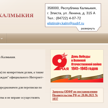
358000, Республика Калмыкия,
г. Элиста, ул. Ленина, д. 315 А
 КАЛМЫКИЯ
Тел.: (84722) 4-07-72
elistinsky.kalm@sudrf.ru
развернуть
и Калмыкия.
а) по конкретным делам, а также
аждан" официального Интернет-
предназначен для переписки по
Запросы ОПФР по постановлению
Правительства РФ от 28.06.2021 №
ва и не вправе осуществлять
1037