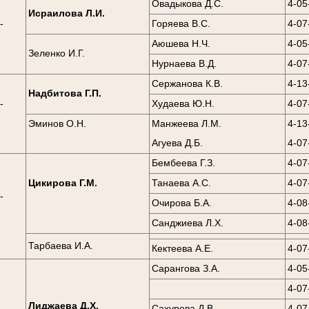
Овадыкова Д.С.
4-05
Исраилова Л.И.
-
Горяева В.С.
4-07
0
Аюшева Н.Ч.
4-05
Зеленко И.Г.
Нурнаева В.Д.
4-07
Сержанова К.В.
4-13
Надбитова Г.П.
-
Худаева Ю.Н.
4-07
0
Эминов О.Н.
Манжеева Л.М.
4-13
Агуева Д.Б.
4-07
Бембеева Г.З.
4-07
Цикирова Г.М.
Танаева А.С.
4-07
-
Очирова Б.А.
4-08
0
Санджиева Л.Х.
4-08
Тарбаева И.А.
Кектеева А.Е.
4-07
Сарангова З.А.
4-05
4-07
Лиджаева Д.Х.
Сахурова Д.В.
4-07