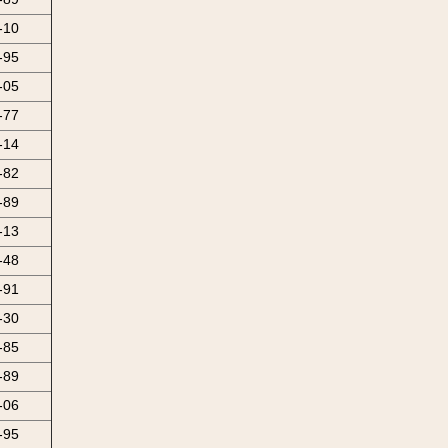
-10
-95
-05
-77
-14
-82
-89
-13
-48
-91
-30
-85
-89
-06
-95