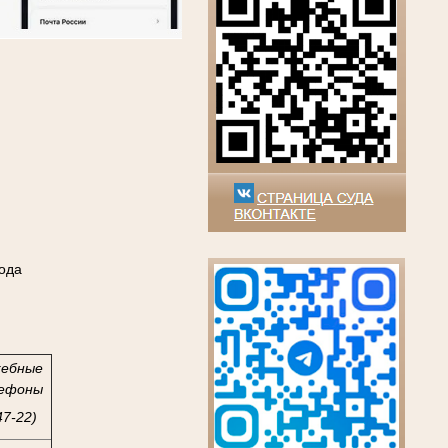
ода
жебные
ефоны
47-22)