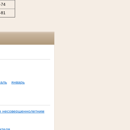
-74
-81
аль
январь
ее несовершеннолетним
ителя