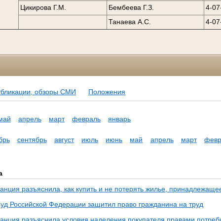
Цикирова Г.М.
Бембеева Г.З.
4-07
Танаева А.С.
4-07
убликации, обзоры СМИ
Положения
май
апрель
март
февраль
январь
брь
сентябрь
август
июль
июнь
май
апрель
март
февр
а
анция разъяснила, как купить и не потерять жилье, принадлежащ
уд Российской Федерации защитил право гражданина на труд
анция разъяснила условия наделения покупателя правами потреб