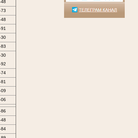
-48
-73
-48
-91
-30
-83
-30
-92
-74
-81
-09
-06
-86
-48
-84
-89