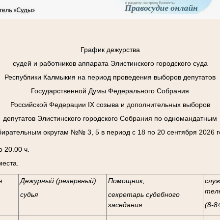
График дежурства
судей и работников аппарата Элистинского городского суда
Республики Калмыкия на период проведения выборов депутатов
Государственной Думы Федерального Собрания
Российской Федерации
I
Х созыва и дополнительных выборов
депутатов Элистинского городского Собрания по одномандатным
бирательным округам №№ 3, 5 в период с 18 по 20 сентября 2026 г
 20.00 ч.
места.
я
Дежурный (резервный)
Помощник,
слу
тел
судья
секретарь судебного
заседания
(8-8