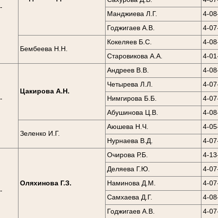
-
Манджиева Л.Г.
4-08
0
Годжигаев А.В.
4-07
Кокеляев Б.С.
4-08
Бембеева Н.Н.
Старовикова А.А.
4-01
Андреев В.В.
4-08
Четырева Л.Л.
4-07
Цакирова А.Н.
-
Нимгирова Б.Б.
4-07
0
Абушинова Ц.В.
4-08
Аюшева Н.Ч.
4-05
Зеленко И.Г.
Нурнаева В.Д.
4-07
Очирова Р.Б.
4-13
Деляева Г.Ю.
4-07
Оляхинова Г.З.
Наминова Д.М.
4-07
-
Самхаева Д.Г.
4-08
0
Годжигаев А.В.
4-07