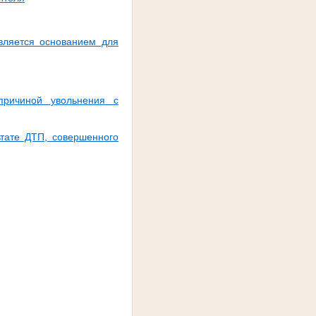
вляется основанием для
причиной увольнения с
ьтате ДТП, совершенного