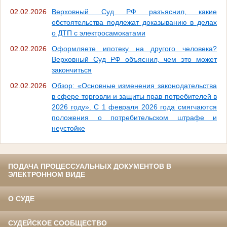
02.02.2026
Верховный Суд РФ разъяснил, какие
обстоятельства подлежат доказыванию в делах
о ДТП с электросамокатами
02.02.2026
Оформляете ипотеку на другого человека?
Верховный Суд РФ объяснил, чем это может
закончиться
02.02.2026
Обзор: «Основные изменения законодательства
в сфере торговли и защиты прав потребителей в
2026 году». С 1 февраля 2026 года смягчаются
положения о потребительском штрафе и
неустойке
ПОДАЧА ПРОЦЕССУАЛЬНЫХ ДОКУМЕНТОВ В
ЭЛЕКТРОННОМ ВИДЕ
О СУДЕ
СУДЕЙСКОЕ СООБЩЕСТВО