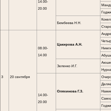
14.00-
Мандж
20.00
Годжи
Кокел
Бембеева Н.Н.
Старо
Андре
Четыр
Цакирова А.Н.
08.00-
Нимги
14.00
Абуши
Аюшев
Зеленко И.Г.
Нурна
3
20 сентября
Очиро
Деляе
Оляхинова Г.З.
Намин
14.00-
Самха
20.00
Годжи