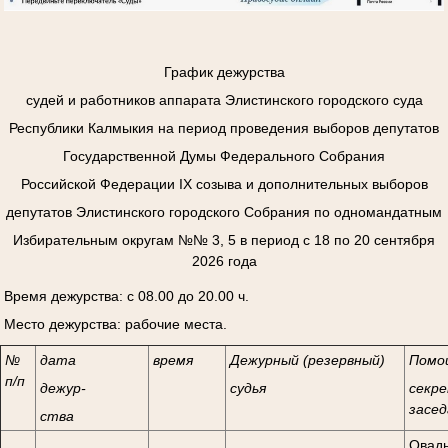
График дежурства
судей и работников аппарата Элистинского городского суда
Республики Калмыкия на период проведения выборов депутатов
Государственной Думы Федерального Собрания
Российской Федерации
I
Х созыва и дополнительных выборов
депутатов Элистинского городского Собрания по одномандатным
Избирательным округам №№ 3, 5 в период с 18 по 20 сентября
2026 года
Время дежурства: с 08.00 до 20.00 ч.
Место дежурства: рабочие места.
№
дата
время
Дежурный (резервный)
Помо
п/п
дежур-
судья
секре
засед
ства
Овады