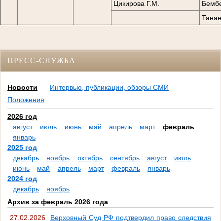
Цикирова Г.М.
Бембе
Танае
ПРЕСС-СЛУЖБА
Новости
Интервью, публикации, обзоры СМИ
Положения
2026 год
август
июль
июнь
май
апрель
март
февраль
январь
2025 год
декабрь
ноябрь
октябрь
сентябрь
август
июль
июнь
май
апрель
март
февраль
январь
2024 год
декабрь
ноябрь
Архив за февраль 2026 года
27.02.2026
Верховный Суд РФ подтвердил право следствия