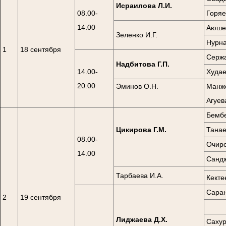
Исраилова Л.И.
08.00-
Горяе
14.00
Аюшев
Зеленко И.Г.
Нурна
1
18 сентября
Сержа
Надбитова Г.П.
14.00-
Худае
20.00
Эминов О.Н.
Манже
Агуев
Бембе
Цикирова Г.М.
Танае
08.00-
Очиро
14.00
Сандж
Тарбаева И.А.
Кекте
Саран
2
19 сентября
Лиджаева Д.Х.
Сахур