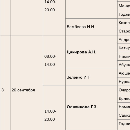
14.00-
Мандж
20.00
Годжи
Кокел
Бембеева Н.Н.
Старо
Андре
Четыр
Цакирова А.Н.
08.00-
Нимги
14.00
Абуши
Аюшев
Зеленко И.Г.
Нурна
3
20 сентября
Очиро
Деляе
Оляхинова Г.З.
Намин
14.00-
Самха
20.00
Годжи