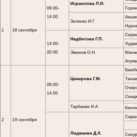
Исраилова Л.И.
08.00-
Горяе
14.00
Аюшев
Зеленко И.Г.
Нурна
1
18 сентября
Сержа
Надбитова Г.П.
14.00-
Худае
20.00
Эминов О.Н.
Манже
Агуев
Бембе
Цикирова Г.М.
Танае
08.00-
Очиро
14.00
Сандж
Тарбаева И.А.
Кекте
Саран
2
19 сентября
Лиджаева Д.Х.
Сахур