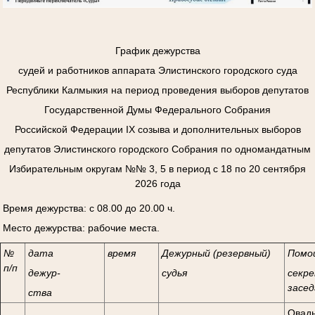
График дежурства
судей и работников аппарата Элистинского городского суда
Республики Калмыкия на период проведения выборов депутатов
Государственной Думы Федерального Собрания
Российской Федерации
I
Х созыва и дополнительных выборов
депутатов Элистинского городского Собрания по одномандатным
Избирательным округам №№ 3, 5 в период с 18 по 20 сентября
2026 года
Время дежурства: с 08.00 до 20.00 ч.
Место дежурства: рабочие места.
№
дата
время
Дежурный (резервный)
Помо
п/п
дежур-
судья
секре
засед
ства
Овады