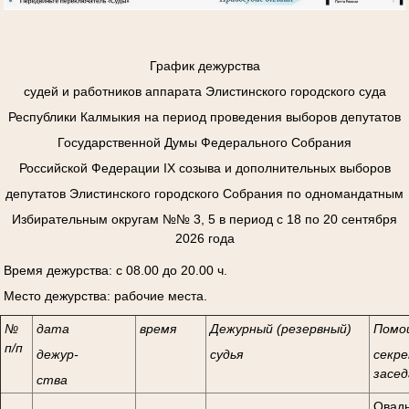
График дежурства
судей и работников аппарата Элистинского городского суда
Республики Калмыкия на период проведения выборов депутатов
Государственной Думы Федерального Собрания
Российской Федерации
I
Х созыва и дополнительных выборов
депутатов Элистинского городского Собрания по одномандатным
Избирательным округам №№ 3, 5 в период с 18 по 20 сентября
2026 года
Время дежурства: с 08.00 до 20.00 ч.
Место дежурства: рабочие места.
№
дата
время
Дежурный (резервный)
Помо
п/п
дежур-
судья
секре
засед
ства
Овады