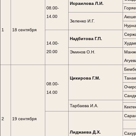
Исраилова Л.И.
08.00-
Горяе
14.00
Аюшев
Зеленко И.Г.
Нурна
1
18 сентября
Сержа
Надбитова Г.П.
14.00-
Худае
20.00
Эминов О.Н.
Манже
Агуев
Бембе
Цикирова Г.М.
Танае
08.00-
Очиро
14.00
Сандж
Тарбаева И.А.
Кекте
Саран
2
19 сентября
Лиджаева Д.Х.
Сахур