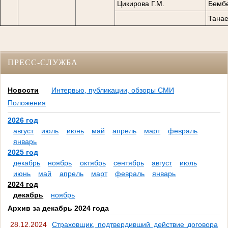
Цикирова Г.М.
Бембе
Танае
ПРЕСС-СЛУЖБА
Новости
Интервью, публикации, обзоры СМИ
Положения
2026 год
август
июль
июнь
май
апрель
март
февраль
январь
2025 год
декабрь
ноябрь
октябрь
сентябрь
август
июль
июнь
май
апрель
март
февраль
январь
2024 год
декабрь
ноябрь
Архив за декабрь 2024 года
28.12.2024
Страховщик, подтвердивший действие договора