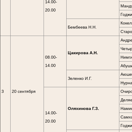
14.00-
Мандж
20.00
Годжи
Кокел
Бембеева Н.Н.
Старо
Андре
Четыр
Цакирова А.Н.
08.00-
Нимги
14.00
Абуши
Аюшев
Зеленко И.Г.
Нурна
3
20 сентября
Очиро
Деляе
Оляхинова Г.З.
Намин
14.00-
Самха
20.00
Годжи