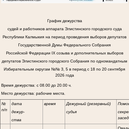
График дежурства
судей и работников аппарата Элистинского городского суда
Республики Калмыкия на период проведения выборов депутатов
Государственной Думы Федерального Собрания
Российской Федерации
I
Х созыва и дополнительных выборов
депутатов Элистинского городского Собрания по одномандатным
Избирательным округам №№ 3, 5 в период с 18 по 20 сентября
2026 года
Время дежурства: с 08.00 до 20.00 ч.
Место дежурства: рабочие места.
№
дата
время
Дежурный (резервный)
Помо
п/п
дежур-
судья
секре
засед
ства
Овады