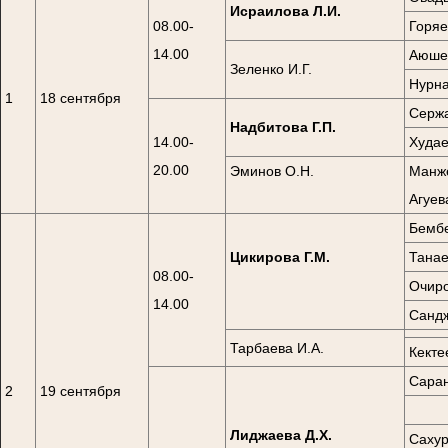
Исраилова Л.И.
08.00-
Горяе
14.00
Аюшев
Зеленко И.Г.
Нурна
1
18 сентября
Сержа
Надбитова Г.П.
14.00-
Худае
20.00
Эминов О.Н.
Манже
Агуев
Бембе
Цикирова Г.М.
Танае
08.00-
Очиро
14.00
Сандж
Тарбаева И.А.
Кекте
Саран
2
19 сентября
Лиджаева Д.Х.
Сахур