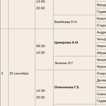
14.00-
Мандж
20.00
Годжи
Кокел
Бембеева Н.Н.
Старо
Андре
Четыр
Цакирова А.Н.
08.00-
Нимги
14.00
Абуши
Аюшев
Зеленко И.Г.
Нурна
3
20 сентября
Очиро
Деляе
Оляхинова Г.З.
Намин
14.00-
Самха
20.00
Годжи