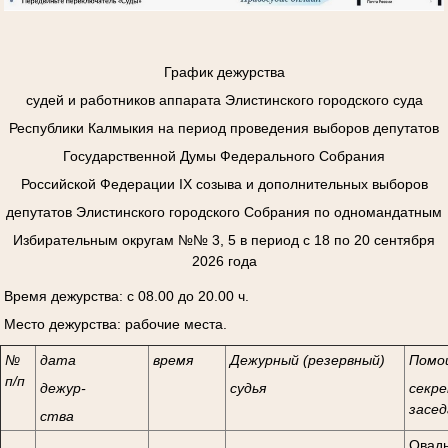
График дежурства
судей и работников аппарата Элистинского городского суда
Республики Калмыкия на период проведения выборов депутатов
Государственной Думы Федерального Собрания
Российской Федерации
I
Х созыва и дополнительных выборов
депутатов Элистинского городского Собрания по одномандатным
Избирательным округам №№ 3, 5 в период с 18 по 20 сентября
2026 года
Время дежурства: с 08.00 до 20.00 ч.
Место дежурства: рабочие места.
№
дата
время
Дежурный (резервный)
Помо
п/п
дежур-
судья
секре
засед
ства
Овады