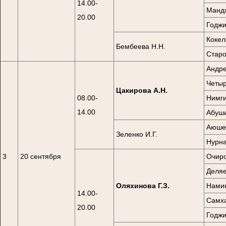
14.00-
Мандж
20.00
Годжи
Кокел
Бембеева Н.Н.
Старо
Андре
Четыр
Цакирова А.Н.
08.00-
Нимги
14.00
Абуши
Аюшев
Зеленко И.Г.
Нурна
3
20 сентября
Очиро
Деляе
Оляхинова Г.З.
Намин
14.00-
Самха
20.00
Годжи