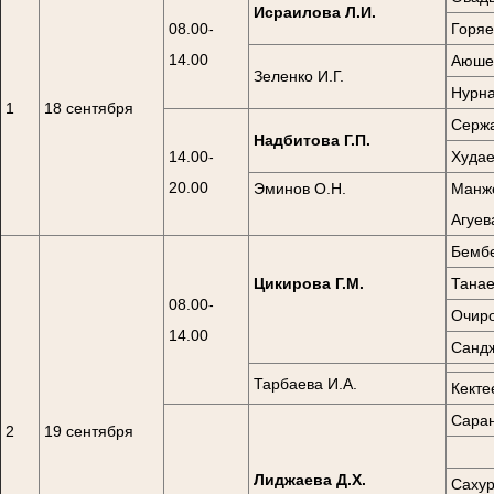
Исраилова Л.И.
08.00-
Горяе
14.00
Аюшев
Зеленко И.Г.
Нурна
1
18 сентября
Сержа
Надбитова Г.П.
14.00-
Худае
20.00
Эминов О.Н.
Манже
Агуев
Бембе
Цикирова Г.М.
Танае
08.00-
Очиро
14.00
Сандж
Тарбаева И.А.
Кекте
Саран
2
19 сентября
Лиджаева Д.Х.
Сахур