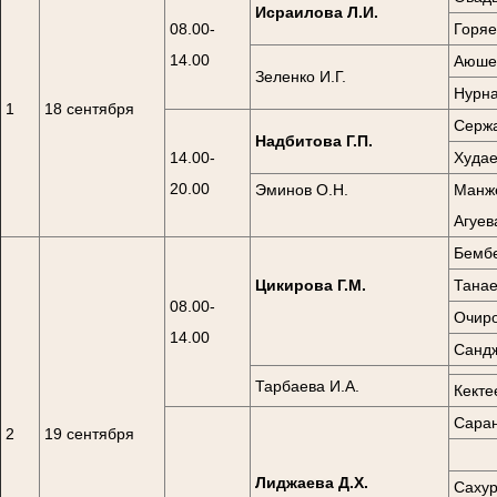
Исраилова Л.И.
08.00-
Горяе
14.00
Аюшев
Зеленко И.Г.
Нурна
1
18 сентября
Сержа
Надбитова Г.П.
14.00-
Худае
20.00
Эминов О.Н.
Манже
Агуев
Бембе
Цикирова Г.М.
Танае
08.00-
Очиро
14.00
Сандж
Тарбаева И.А.
Кекте
Саран
2
19 сентября
Лиджаева Д.Х.
Сахур