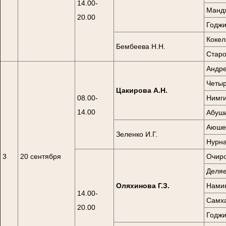
14.00-
Мандж
20.00
Годжи
Кокел
Бембеева Н.Н.
Старо
Андре
Четыр
Цакирова А.Н.
08.00-
Нимги
14.00
Абуши
Аюшев
Зеленко И.Г.
Нурна
3
20 сентября
Очиро
Деляе
Оляхинова Г.З.
Намин
14.00-
Самха
20.00
Годжи