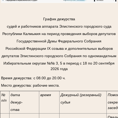
График дежурства
судей и работников аппарата Элистинского городского суда
Республики Калмыкия на период проведения выборов депутатов
Государственной Думы Федерального Собрания
Российской Федерации
I
Х созыва и дополнительных выборов
депутатов Элистинского городского Собрания по одномандатным
Избирательным округам №№ 3, 5 в период с 18 по 20 сентября
2026 года
Время дежурства: с 08.00 до 20.00 ч.
Место дежурства: рабочие места.
№
дата
время
Дежурный (резервный)
Помо
п/п
дежур-
судья
секре
засед
ства
Овады