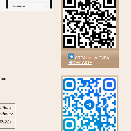
ода
жебные
ефоны
47-22)