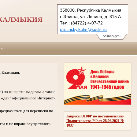
358000, Республика Калмыкия,
г. Элиста, ул. Ленина, д. 315 А
 КАЛМЫКИЯ
Тел.: (84722) 4-07-72
elistinsky.kalm@sudrf.ru
развернуть
и Калмыкия.
а) по конкретным делам, а также
аждан" официального Интернет-
предназначен для переписки по
Запросы ОПФР по постановлению
Правительства РФ от 28.06.2021 №
ва и не вправе осуществлять
1037