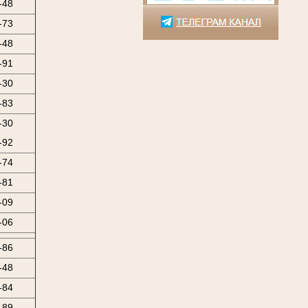
-48
-73
-48
-91
-30
-83
-30
-92
-74
-81
-09
-06
-86
-48
-84
-89