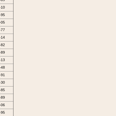
-10
-95
-05
-77
-14
-82
-89
-13
-48
-91
-30
-85
-89
-06
-95