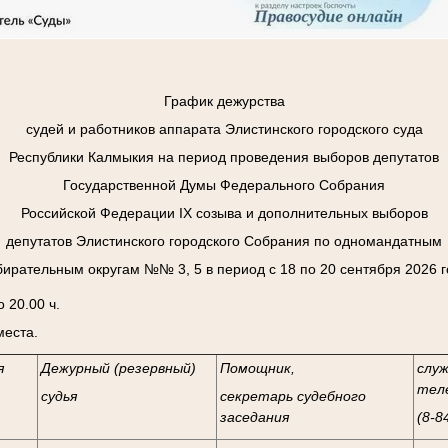
График дежурства
судей и работников аппарата Элистинского городского суда
Республики Калмыкия на период проведения выборов депутатов
Государственной Думы Федерального Собрания
Российской Федерации
I
Х созыва и дополнительных выборов
депутатов Элистинского городского Собрания по одномандатным
бирательным округам №№ 3, 5 в период с 18 по 20 сентября 2026 г
 20.00 ч.
места.
я
Дежурный (резервный)
Помощник,
слу
тел
судья
секретарь судебного
заседания
(8-8