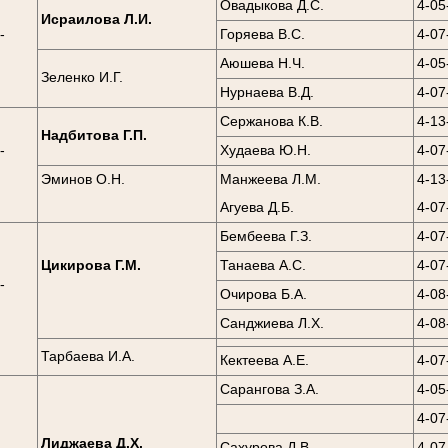
Овадыкова Д.С.
4-05
Исраилова Л.И.
-
Горяева В.С.
4-07
0
Аюшева Н.Ч.
4-05
Зеленко И.Г.
Нурнаева В.Д.
4-07
Сержанова К.В.
4-13
Надбитова Г.П.
-
Худаева Ю.Н.
4-07
0
Эминов О.Н.
Манжеева Л.М.
4-13
Агуева Д.Б.
4-07
Бембеева Г.З.
4-07
Цикирова Г.М.
Танаева А.С.
4-07
-
Очирова Б.А.
4-08
0
Санджиева Л.Х.
4-08
Тарбаева И.А.
Кектеева А.Е.
4-07
Сарангова З.А.
4-05
4-07
Лиджаева Д.Х.
Сахурова Д.В.
4-07