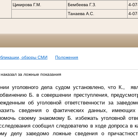
Цикирова Г.М.
Бембеева Г.З.
4-07
Танаева А.С.
4-07
убликации, обзоры СМИ
Положения
 наказал за ложные показания
нии уголовного дела судом установлено, что К., яв
обвинению Б. в совершении преступления, предусмотр
ежденным об уголовной ответственности за заведом
казить сведения о фактических данных, имеющих 
омочь своему знакомому Б. избежать уголовной отве
сследования сообщил следователю в ходе допроса в к
ному делу заведомо ложные сведения о причастнос