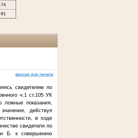
-74
-81
версия для печати
ляясь свидетелем по
енного ч.1 ст.105 УК
о ложные показания,
значение, действуя
тственности, в ходе
ачестве свидетеля по
ти Б. к совершению