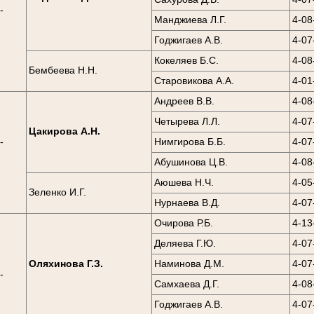
-
Манджиева Л.Г.
4-08
0
Годжигаев А.В.
4-07
Кокеляев Б.С.
4-08
Бембеева Н.Н.
Старовикова А.А.
4-01
Андреев В.В.
4-08
Четырева Л.Л.
4-07
Цакирова А.Н.
-
Нимгирова Б.Б.
4-07
0
Абушинова Ц.В.
4-08
Аюшева Н.Ч.
4-05
Зеленко И.Г.
Нурнаева В.Д.
4-07
Очирова Р.Б.
4-13
Деляева Г.Ю.
4-07
Оляхинова Г.З.
Наминова Д.М.
4-07
-
Самхаева Д.Г.
4-08
0
Годжигаев А.В.
4-07