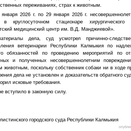
вственных переживаниях, страх к животным.
6 января
2026 г
. по 29 января
2026 г
. несовершеннолет
 в круглосуточном стационаре хирургическог
тский медицинский центр им. В.Д. Манджиевой».
атериалы дела, суд усмотрел причинно-следств
вления ветеринарии Республики Калмыкия по надл
го обязанностей по проведению мероприятий по о
тных и полученных несовершеннолетним повреждени
 животным, поскольку собственник собаки ни в ходе п
ения дела не установлен и доказательств обратного су
ворил исковые требования.
е вступило в законную силу.
листинского городского суда Республики Калмыкия
опубли