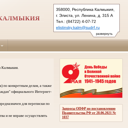
358000, Республика Калмыкия,
г. Элиста, ул. Ленина, д. 315 А
 КАЛМЫКИЯ
Тел.: (84722) 4-07-72
elistinsky.kalm@sudrf.ru
развернуть
и Калмыкия.
а) по конкретным делам, а также
аждан" официального Интернет-
предназначен для переписки по
Запросы ОПФР по постановлению
Правительства РФ от 28.06.2021 №
ва и не вправе осуществлять
1037