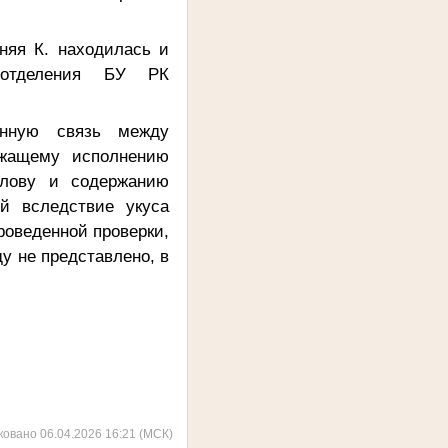
няя К. находилась и
о отделения БУ РК
енную связь между
ежащему исполнению
тлову и содержанию
й вследствие укуса
роведенной проверки,
ду не представлено, в
ковано 06.04.2026 16:21 (МСК)