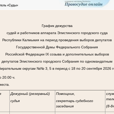
График дежурства
судей и работников аппарата Элистинского городского суда
Республики Калмыкия на период проведения выборов депутатов
Государственной Думы Федерального Собрания
Российской Федерации
I
Х созыва и дополнительных выборов
депутатов Элистинского городского Собрания по одномандатным
бирательным округам №№ 3, 5 в период с 18 по 20 сентября 2026 г
 20.00 ч.
места.
я
Дежурный (резервный)
Помощник,
слу
тел
судья
секретарь судебного
заседания
(8-8