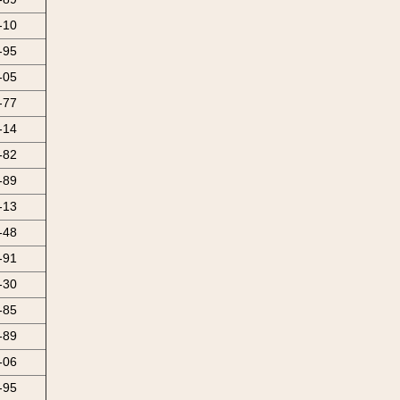
-10
-95
-05
-77
-14
-82
-89
-13
-48
-91
-30
-85
-89
-06
-95