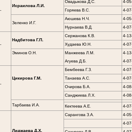
Овадыкова Д.С.
4-05
Исраилова Л.И.
-
Горяева В.С.
4-07
0
Аюшева Н.Ч.
4-05
Зеленко И.Г.
Нурнаева В.Д.
4-07
Сержанова К.В.
4-13
Надбитова Г.П.
-
Худаева Ю.Н.
4-07
0
Эминов О.Н.
Манжеева Л.М.
4-13
Агуева Д.Б.
4-07
Бембеева Г.З.
4-07
Цикирова Г.М.
Танаева А.С.
4-07
-
Очирова Б.А.
4-08
0
Санджиева Л.Х.
4-08
Тарбаева И.А.
Кектеева А.Е.
4-07
Сарангова З.А.
4-05
4-07
Лиджаева Д.Х.
Сахурова Д.В.
4-07