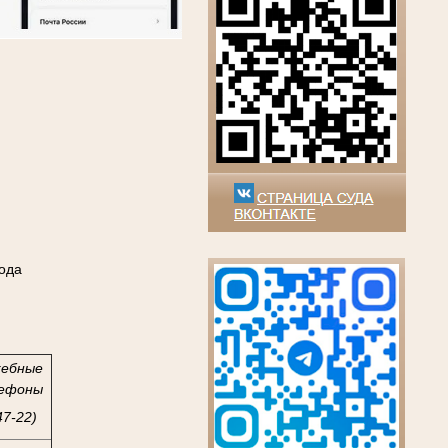
ода
жебные
ефоны
47-22)