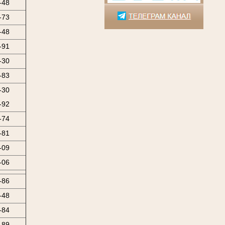
-48
-73
-48
-91
-30
-83
-30
-92
-74
-81
-09
-06
-86
-48
-84
-89