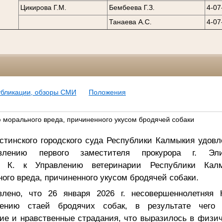
Цикирова Г.М.
Бембеева Г.З.
4-07
Танаева А.С.
4-07
убликации, обзоры СМИ
Положения
 морального вреда, причиненного укусом бродячей собаки
тинского городского суда Республики Калмыкия удовл
влению первого заместителя прокурора г. Эл
ей К. к Управлению ветеринарии Республики Кал
ого вреда, причиненного укусом бродячей собаки.
влено, что 26 января
2026 г
. несовершеннолетняя 
дению стаей бродячих собак, в результате чего 
е и нравственные страдания, что выразилось в физич