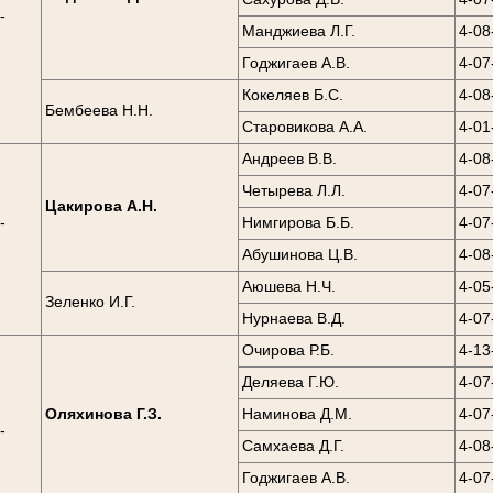
-
Манджиева Л.Г.
4-08
0
Годжигаев А.В.
4-07
Кокеляев Б.С.
4-08
Бембеева Н.Н.
Старовикова А.А.
4-01
Андреев В.В.
4-08
Четырева Л.Л.
4-07
Цакирова А.Н.
-
Нимгирова Б.Б.
4-07
0
Абушинова Ц.В.
4-08
Аюшева Н.Ч.
4-05
Зеленко И.Г.
Нурнаева В.Д.
4-07
Очирова Р.Б.
4-13
Деляева Г.Ю.
4-07
Оляхинова Г.З.
Наминова Д.М.
4-07
-
Самхаева Д.Г.
4-08
0
Годжигаев А.В.
4-07