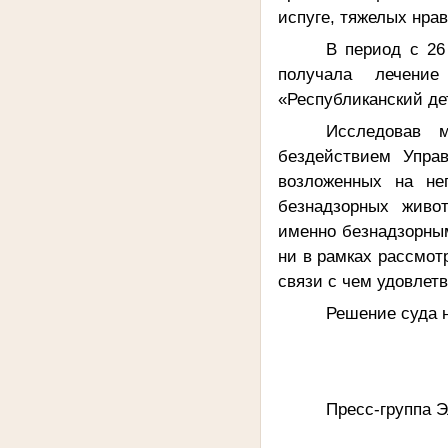
испуге, тяжелых нра
В период с 2
получала лечение
«Республиканский де
Исследовав м
бездействием Упра
возложенных на не
безнадзорных живо
именно безнадзорным
ни в рамках рассмотр
связи с чем удовлет
Решение суда н
Пресс-группа Э