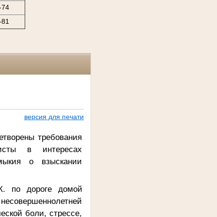
-74
-81
версия для печати
етворены требования
исты в интересах
мыкия о взыскании
К. по дороге домой
несовершеннолетней
еской боли, стрессе,