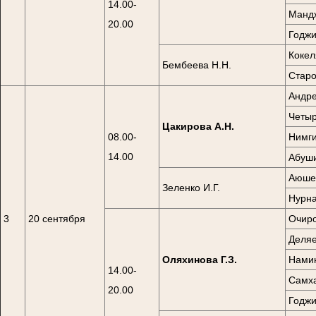
14.00-
Мандж
20.00
Годжи
Кокел
Бембеева Н.Н.
Старо
Андре
Четыр
Цакирова А.Н.
08.00-
Нимги
14.00
Абуши
Аюшев
Зеленко И.Г.
Нурна
3
20 сентября
Очиро
Деляе
Оляхинова Г.З.
Намин
14.00-
Самха
20.00
Годжи