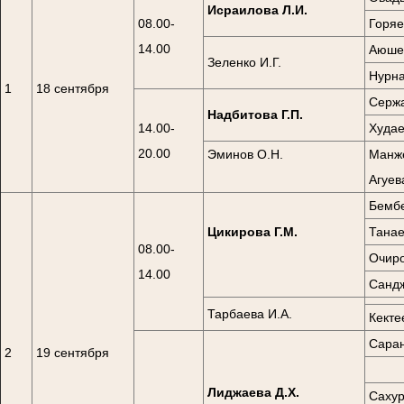
Исраилова Л.И.
08.00-
Горяе
14.00
Аюшев
Зеленко И.Г.
Нурна
1
18 сентября
Сержа
Надбитова Г.П.
14.00-
Худае
20.00
Эминов О.Н.
Манже
Агуев
Бембе
Цикирова Г.М.
Танае
08.00-
Очиро
14.00
Сандж
Тарбаева И.А.
Кекте
Саран
2
19 сентября
Лиджаева Д.Х.
Сахур