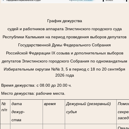
График дежурства
судей и работников аппарата Элистинского городского суда
Республики Калмыкия на период проведения выборов депутатов
Государственной Думы Федерального Собрания
Российской Федерации
I
Х созыва и дополнительных выборов
депутатов Элистинского городского Собрания по одномандатным
Избирательным округам №№ 3, 5 в период с 18 по 20 сентября
2026 года
Время дежурства: с 08.00 до 20.00 ч.
Место дежурства: рабочие места.
№
дата
время
Дежурный (резервный)
Помо
п/п
дежур-
судья
секре
засед
ства
Овады