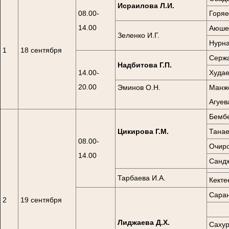
Исраилова Л.И.
08.00-
Горяе
14.00
Аюшев
Зеленко И.Г.
Нурна
1
18 сентября
Сержа
Надбитова Г.П.
14.00-
Худае
20.00
Эминов О.Н.
Манже
Агуев
Бембе
Цикирова Г.М.
Танае
08.00-
Очиро
14.00
Сандж
Тарбаева И.А.
Кекте
Саран
2
19 сентября
Лиджаева Д.Х.
Сахур