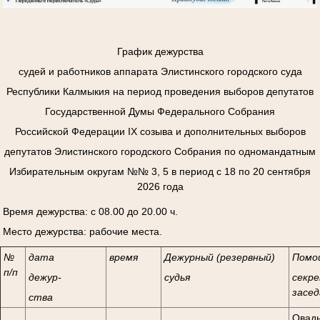
График дежурства
судей и работников аппарата Элистинского городского суда
Республики Калмыкия на период проведения выборов депутатов
Государственной Думы Федерального Собрания
Российской Федерации
I
Х созыва и дополнительных выборов
депутатов Элистинского городского Собрания по одномандатным
Избирательным округам №№ 3, 5 в период с 18 по 20 сентября
2026 года
Время дежурства: с 08.00 до 20.00 ч.
Место дежурства: рабочие места.
№
дата
время
Дежурный (резервный)
Помо
п/п
дежур-
судья
секре
засед
ства
Овады