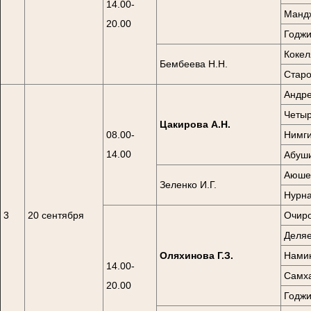
14.00-
Мандж
20.00
Годжи
Кокел
Бембеева Н.Н.
Старо
Андре
Четыр
Цакирова А.Н.
08.00-
Нимги
14.00
Абуши
Аюшев
Зеленко И.Г.
Нурна
3
20 сентября
Очиро
Деляе
Оляхинова Г.З.
Намин
14.00-
Самха
20.00
Годжи