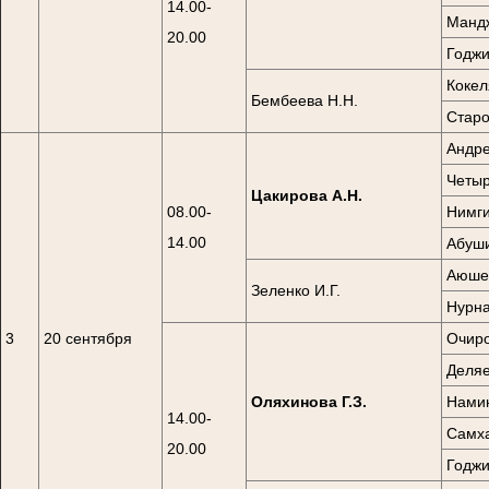
14.00-
Мандж
20.00
Годжи
Кокел
Бембеева Н.Н.
Старо
Андре
Четыр
Цакирова А.Н.
08.00-
Нимги
14.00
Абуши
Аюшев
Зеленко И.Г.
Нурна
3
20 сентября
Очиро
Деляе
Оляхинова Г.З.
Намин
14.00-
Самха
20.00
Годжи