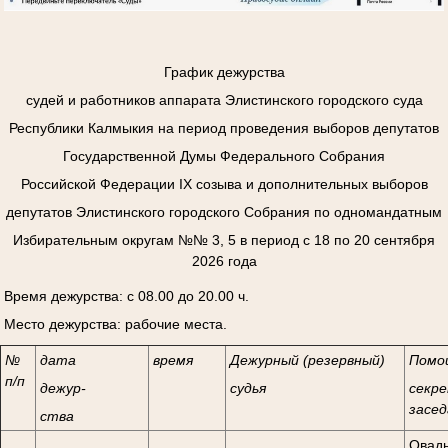
График дежурства
судей и работников аппарата Элистинского городского суда
Республики Калмыкия на период проведения выборов депутатов
Государственной Думы Федерального Собрания
Российской Федерации
I
Х созыва и дополнительных выборов
депутатов Элистинского городского Собрания по одномандатным
Избирательным округам №№ 3, 5 в период с 18 по 20 сентября
2026 года
Время дежурства: с 08.00 до 20.00 ч.
Место дежурства: рабочие места.
№
дата
время
Дежурный (резервный)
Помо
п/п
дежур-
судья
секре
засед
ства
Овады