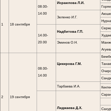
Исраилова Л.И.
08.00-
Горяе
14.00
Аюшев
Зеленко И.Г.
Нурна
1
18 сентября
Сержа
Надбитова Г.П.
14.00-
Худае
20.00
Эминов О.Н.
Манже
Агуев
Бембе
Цикирова Г.М.
Танае
08.00-
Очиро
14.00
Сандж
Тарбаева И.А.
Кекте
Саран
2
19 сентября
Лиджаева Д.Х.
Сахур