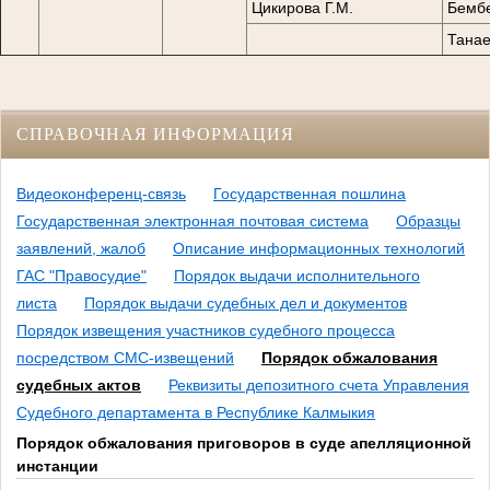
Цикирова Г.М.
Бембе
Танае
СПРАВОЧНАЯ ИНФОРМАЦИЯ
Видеоконференц-связь
Государственная пошлина
Государственная электронная почтовая система
Образцы
заявлений, жалоб
Описание информационных технологий
ГАС "Правосудие"
Порядок выдачи исполнительного
листа
Порядок выдачи судебных дел и документов
Порядок извещения участников судебного процесса
посредством СМС-извещений
Порядок обжалования
судебных актов
Реквизиты депозитного счета Управления
Судебного департамента в Республике Калмыкия
Порядок обжалования приговоров в суде апелляционной
инстанции